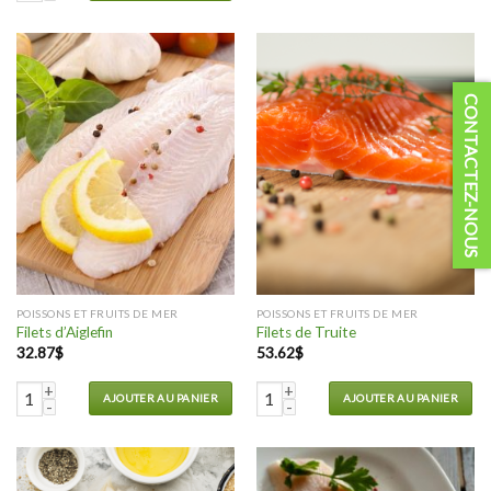
CONTACTEZ-NOUS
POISSONS ET FRUITS DE MER
POISSONS ET FRUITS DE MER
Filets d’Aiglefin
Filets de Truite
32.87
$
53.62
$
quantité de Filets d'Aiglefin
quantité de Filets de Truite
AJOUTER AU PANIER
AJOUTER AU PANIER