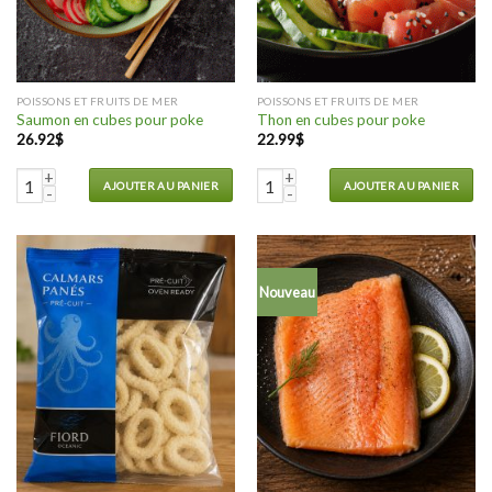
POISSONS ET FRUITS DE MER
POISSONS ET FRUITS DE MER
Saumon en cubes pour poke
Thon en cubes pour poke
26.92
$
22.99
$
quantité de Saumon en cubes pour poke
quantité de Thon en cubes pour 
AJOUTER AU PANIER
AJOUTER AU PANIER
Nouveau