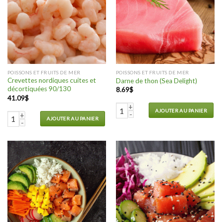
POISSONS ET FRUITS DE MER
POISSONS ET FRUITS DE MER
Crevettes nordiques cuites et
Darne de thon (Sea Delight)
décortiquées 90/130
8.69
$
41.09
$
quantité de Darne de thon (Sea De
AJOUTER AU PANIER
quantité de Crevettes nordiques cuites et décortiquées 90/130
AJOUTER AU PANIER