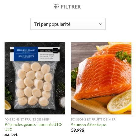
FILTRER
POISSONS ET FRUITS DE MER
POISSONS ET FRUITS DE MER
Pétoncles géants Japonais U10-
Saumon Atlantique
U20
59.99
$
44.53
$