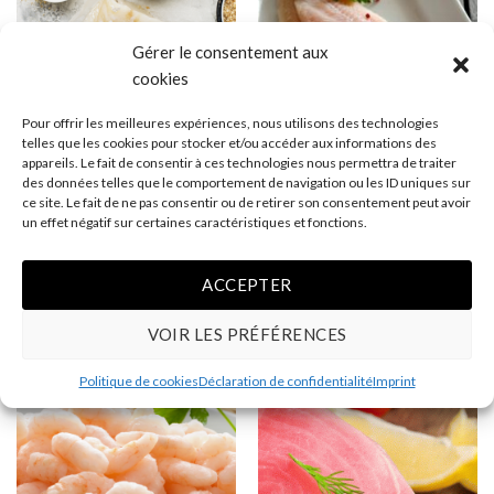
Gérer le consentement aux
cookies
Pour offrir les meilleures expériences, nous utilisons des technologies
telles que les cookies pour stocker et/ou accéder aux informations des
appareils. Le fait de consentir à ces technologies nous permettra de traiter
des données telles que le comportement de navigation ou les ID uniques sur
ce site. Le fait de ne pas consentir ou de retirer son consentement peut avoir
un effet négatif sur certaines caractéristiques et fonctions.
POISSONS ET FRUITS DE MER
POISSONS ET FRUITS DE MER
Filets de Morue
Filets de sole
49.99
$
50.25
$
ACCEPTER
quantité de Filets de Morue
quantité de Filets de sole
AJOUTER AU PANIER
AJOUTER AU PANIER
VOIR LES PRÉFÉRENCES
Politique de cookies
Déclaration de confidentialité
Imprint