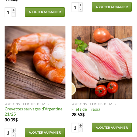
quantité de Saumon Atlantique
AJOUTER AU PANIER
quantité de Pétoncles géants Japonais U10-U20
AJOUTER AU PANIER
POISSONS ET FRUITS DE MER
POISSONS ET FRUITS DE MER
Crevettes sauvages d’Argentine
Filets de Tilapia
21/25
28.63
$
30.09
$
quantité de Filets de Tilapia
AJOUTER AU PANIER
quantité de Crevettes sauvages d'Argentine 21/25
AJOUTER AU PANIER