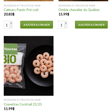
POISSONS ET FRUITS DE MER
POISSONS ET FRUITS DE MER
Calmars Panés Pré-cuit
Omble chevalier du Québec
20.83
$
15.99
$
quantité de Calmars Panés Pré-cuit
quantité de Omble chevalier du 
AJOUTER AU PANIER
AJOUTER AU PANIER
Nouveau
POISSONS ET FRUITS DE MER
Crevettes Cocktail 21/25
11.99
$