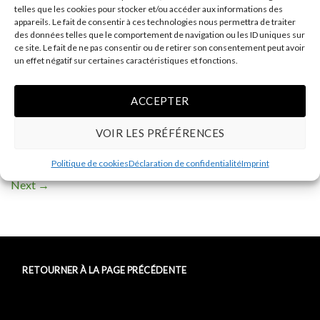
telles que les cookies pour stocker et/ou accéder aux informations des
appareils. Le fait de consentir à ces technologies nous permettra de traiter
des données telles que le comportement de navigation ou les ID uniques sur
ce site. Le fait de ne pas consentir ou de retirer son consentement peut avoir
un effet négatif sur certaines caractéristiques et fonctions.
ACCEPTER
VOIR LES PRÉFÉRENCES
Both comments and trackbacks are currently closed.
Politique de cookies
Déclaration de confidentialité
Imprint
←
Previous
Next
→
RETOURNER À LA PAGE PRÉCÉDENTE