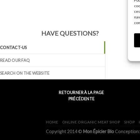
Pou
coo
ces
nav
con
HAVE QUESTIONS?
CONTACT-US
READ OUR FAQ
SEARCH ON THE WEBSITE
RETOURNER À LA PAGE
PRÉCÉDENTE
HOME
ONLINE ORGANIC MEAT SHOP
SHOP
Copyright 2014 ©
Mon Épicier Bio
Conception