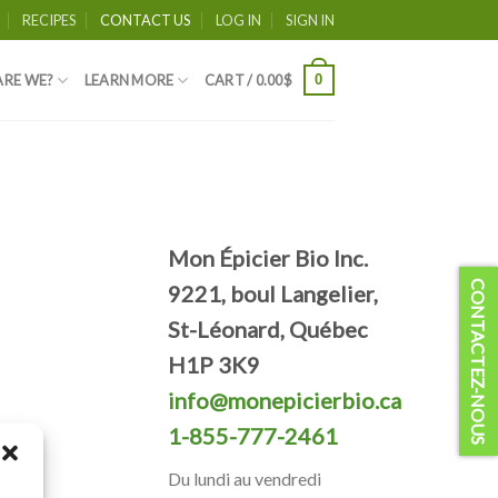
RECIPES
CONTACT US
LOG IN
SIGN IN
0
RE WE?
LEARN MORE
CART /
0.00
$
Mon Épicier Bio Inc.
CONTACTEZ-NOUS
9221, boul Langelier,
St-Léonard, Québec
H1P 3K9
info@monepicierbio.ca
1-855-777-2461
Du lundi au vendredi