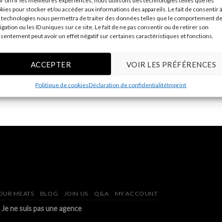
r offrir les meilleures expériences, nous utilisons des technologies telles que les
kies pour stocker et/ou accéder aux informations des appareils. Le fait de consentir 
 technologies nous permettra de traiter des données telles que le comportement d
igation ou les ID uniques sur ce site. Le fait de ne pas consentir ou de retirer son
sentement peut avoir un effet négatif sur certaines caractéristiques et fonctions.
ACCEPTER
VOIR LES PRÉFÉRENCES
Politique de cookies
Déclaration de confidentialité
Imprint
OUR MEATS
BLOG
JOIN US
Q&A
MY ACCOUNT
:
Je ne suis pas une agence