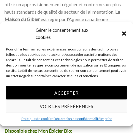
offrir un approvisionnement régulier et conforme aux plus
hauts standards de qualité du secteur de l’alimentation.
La
Maison du Gibier
est régie par l’Agence canadienne
d’inspection des aliments (ACIA) et répond aux
Gérer le consentement aux
normes
HACCP
. (Reconnaissance internationale)
cookies
Ne visant rien de mieux que l’excellence,
La Maison du
Pour offrir les meilleures expériences, nous utilisons des technologies
telles que les cookies pour stocker et/ou accéder aux informations des
Gibier
saura plaire aux plus raffinés et aux gens qui sont à la
appareils. Le fait de consentir à ces technologies nous permettra de traiter
recherche d’expériences gustatives.
des données telles que le comportement de navigation ou les ID uniques sur
ce site. Le fait de ne pas consentir ou de retirer son consentement peut avoir
La Maison du Gibier
perpétue une belle tradition familiale et
un effet négatif sur certaines caractéristiques et fonctions.
une volonté de mettre à votre disposition des viandes de
grande qualité !
ACCEPTER
Alors, n’attendez plus et venez déguster nos produits de
gibiers en cliquant
VOIR LES PRÉFÉRENCES
ici.
Politique de cookies
Déclaration de confidentialité
Imprint
Disponible chez Mon Épicier Bio: