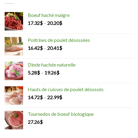
Boeuf haché maigre
17.32
$
–
20.20
$
Poitrines de poulet désossées
16.42
$
–
20.41
$
Dinde hachée naturelle
5.28
$
–
19.26
$
Hauts de cuisses de poulet désossés
14.72
$
–
22.99
$
Tournedos de boeuf biologique
27.26
$