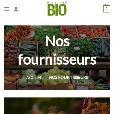
Skip
0
to
content
Nos
fournisseurs
ACCUEIL
/
NOS FOURNISSEURS