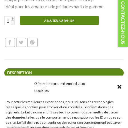
CONTACTEZ-NOUS
Idéal pour les amateurs de grillades haut de gamme.
quantité de Côte de boeuf Tomahawk AAA vieillie 2p à 2 1/2p
AJOUTER AU PANIER
DESCRIPTION
Gérer le consentement aux
Le bifteck Tomahawk (Ribeye) est une impressionnante côte
cookies
de bœuf avec os, reconnue pour sa tendreté exceptionnelle,
son persillage généreux et sa présentation spectaculaire.
Pour offrir les meilleures expériences, nous utilisons des technologies
Coupé dans la section des côtes, il conserve une longue côte
telles que les cookies pour stocker et/ou accéder aux informations des
appareils. Le fait de consentir à ces technologies nous permettra de traiter
nettoyée (« frenched »), lui donnant l’apparence distinctive
des données telles que le comportement de navigation ou les ID uniques sur
d’une hache tomahawk.
ce site. Le fait de ne pas consentir ou de retirer son consentement peut avoir
un effet négatif sur certaines caractéristiques et fonctions.