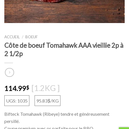
ACCUEIL
/
BOEUF
Côte de boeuf Tomahawk AAA vieillie 2p à
2 1/2p
[1.2KG ]
114.99
$
UGS: 1035
95.83$/KG
Bifteck Tomahawk (Ribeye) tendre et généreusement
persillé.
Coupe premium avec os parfaite pour le BBQ.