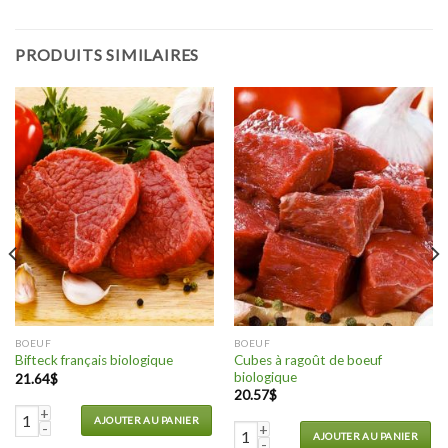
PRODUITS SIMILAIRES
BOEUF
BOEUF
Cubes à ragoût de boeuf
Bifteck français biologique
biologique
21.64
$
20.57
$
quantité de Bifteck français biologique
AJOUTER AU PANIER
quantité de Cubes à ragoût de bo
AJOUTER AU PANIER