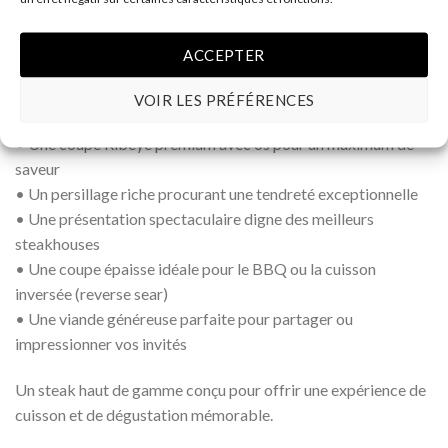
Grâce à son riche persillage naturel, ce Ribeye offre une
viande juteuse, savoureuse et extrêmement tendre, parfaite
ACCEPTER
pour les amateurs de grillades haut de gamme.
VOIR LES PRÉFÉRENCES
Vous apprécierez :
• Une coupe Ribeye premium avec os pour un maximum de
saveur
• Un persillage riche procurant une tendreté exceptionnelle
• Une présentation spectaculaire digne des meilleurs
steakhouses
• Une coupe épaisse idéale pour le BBQ ou la cuisson
inversée (reverse sear)
• Une viande généreuse parfaite pour partager ou
impressionner vos invités
Un steak haut de gamme conçu pour offrir une expérience de
cuisson et de dégustation mémorable.