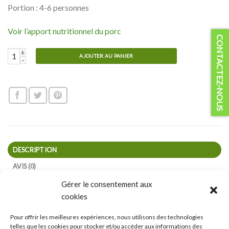
Portion : 4-6 personnes
Voir l’apport nutritionnel du porc
CONTACTEZ-NOUS
quantité de Rôti de soc de porc biologique
AJOUTER AU PANIER
DESCRIPTION
AVIS (0)
CUISSON
Gérer le consentement aux
cookies
PORC BIOLOGIQUE :
Pour offrir les meilleures expériences, nous utilisons des technologies
telles que les cookies pour stocker et/ou accéder aux informations des
Tous les porcs élevés dans nos fermes sont nés de l’une des 35