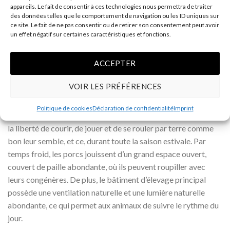
appareils. Le fait de consentir à ces technologies nous permettra de traiter
truies reproductrices, qui vit sur le site et dont les éleveurs
des données telles que le comportement de navigation ou les ID uniques sur
prennent le plus grand soin. Chaque truie gestante est élevée
ce site. Le fait de ne pas consentir ou de retirer son consentement peut avoir
un effet négatif sur certaines caractéristiques et fonctions.
en groupe sous un couvert de paille abondante, tout en ayant
un accès aux pâturages pendant l’été. Précisons qu’aucune
ACCEPTER
mutilation de dents ni de queue n’est pratiquée. Les éleveurs
veillent au bien-être des porcs et respectent leurs habitudes
VOIR LES PRÉFÉRENCES
et préférences. Les porcs ont accès au grand pâturage, où ils
peuvent se nourrir de jeunes trèfles et d’autres graminées, et
Politique de cookies
Déclaration de confidentialité
Imprint
manifester leur comportement inné en fouillant le sol. Ils ont
la liberté de courir, de jouer et de se rouler par terre comme
bon leur semble, et ce, durant toute la saison estivale. Par
temps froid, les porcs jouissent d’un grand espace ouvert,
couvert de paille abondante, où ils peuvent roupiller avec
leurs congénères. De plus, le bâtiment d’élevage principal
possède une ventilation naturelle et une lumière naturelle
abondante, ce qui permet aux animaux de suivre le rythme du
jour.