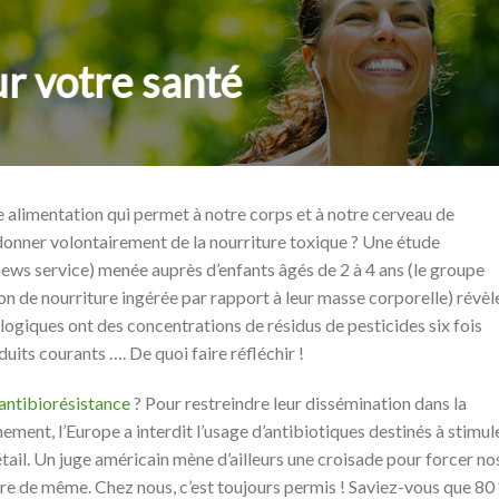
r votre santé
e alimentation qui permet à notre corps et à notre cerveau de
 donner volontairement de la nourriture toxique ? Une étude
ws service) menée auprès d’enfants âgés de 2 à 4 ans (le groupe
ion de nourriture ingérée par rapport à leur masse corporelle) révèl
logiques ont des concentrations de résidus de pesticides six fois
its courants …. De quoi faire réfléchir !
’antibiorésistance
? Pour restreindre leur dissémination dans la
nement, l’Europe a interdit l’usage d’antibiotiques destinés à stimul
tail. Un juge américain mène d’ailleurs une croisade pour forcer no
aire de même. Chez nous, c’est toujours permis ! Saviez-vous que 80