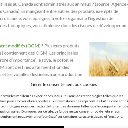
utilisés au Canada sont administrés aux animaux ? (source: Agence
du Canada) En mangeant entre autres des produits exempts de
 croissance, vous épargnez à votre organisme l’ingestion de
des biologiques, vous diminuez donc les risques de développer un
ment modifiés (OGM)
? Plusieurs produits
s) contiennent des OGM. Les principales
dre d’importance) le soya, le coton, le
M sont destinés à l’alimentation des
s et les volailles destinées à une production
 transgéniques. Saviez-vous que 80 % de
Gérer le consentement aux cookies
monde est génétiquement modifié? Malheureusement, l’étiquetage d
 S’il l’était, les consommateurs constateraient à quel point les O
r offrir les meilleures expériences, nous utilisons des technologies telles que les
kies pour stocker et/ou accéder aux informations des appareils. Le fait de consentir 
n pâtirait certainement.
 technologies nous permettra de traiter des données telles que le comportement d
igation ou les ID uniques sur ce site. Le fait de ne pas consentir ou de retirer son
ure le moyen le plus sûr de se soustraire aux OGM
sentement peut avoir un effet négatif sur certaines caractéristiques et fonctions.
chimiques utilisées dans l’industrie