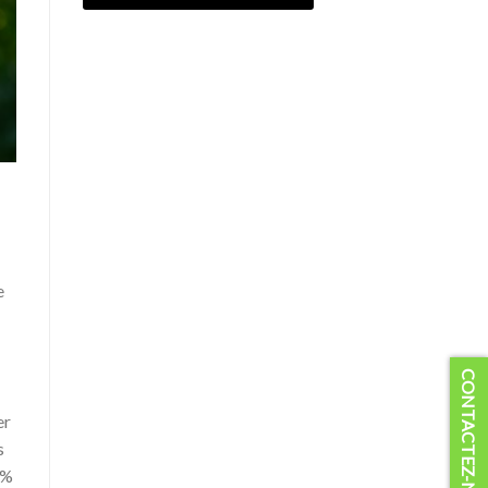
e
CONTACTEZ-NOUS
er
s
 %