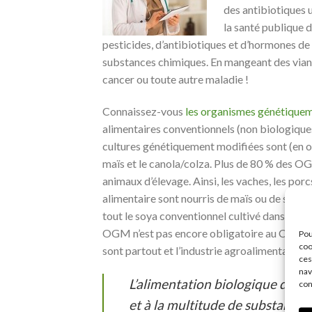
des antibiotiques 
la santé publique 
pesticides, d’antibiotiques et d’hormones de
substances chimiques. En mangeant des vian
cancer ou toute autre maladie !
Connaissez-vous
les organismes génétique
alimentaires conventionnels (non biologique
cultures génétiquement modifiées sont (en or
maïs et le canola/colza. Plus de 80 % des OG
animaux d’élevage. Ainsi, les vaches, les porc
alimentaire sont nourris de maïs ou de soya
tout le soya conventionnel cultivé dans le 
OGM n’est pas encore obligatoire au Canada.
Pou
coo
sont partout et l’industrie agroalimentaire e
ces
nav
L’alimentation biologique deme
con
et à la multitude de substances 