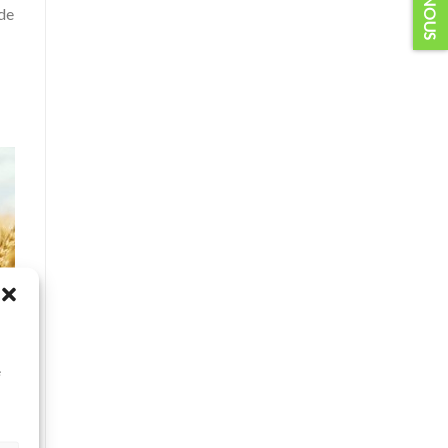
 de
es
GM
à
e