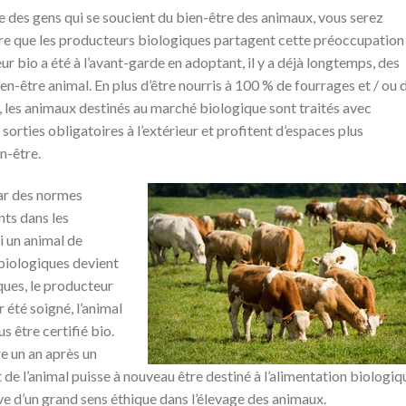
ie des gens qui se soucient du bien-être des animaux, vous serez
re que les producteurs biologiques partagent cette préoccupation
ur bio a été à l’avant-garde en adoptant, il y a déjà longtemps, des
en-être animal. En plus d’être nourris à 100 % de fourrages et / ou 
, les animaux destinés au marché biologique sont traités avec
s sorties obligatoires à l’extérieur et profitent d’espaces plus
en-être.
par des normes
nts dans les
si un animal de
iologiques devient
ques, le producteur
r été soigné, l’animal
s être certifié bio.
re un an après un
 de l’animal puisse à nouveau être destiné à l’alimentation biologiq
e d’un grand sens éthique dans l’élevage des animaux.