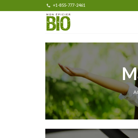
Skip
+1-855-777-2461
to
content
Ma
A