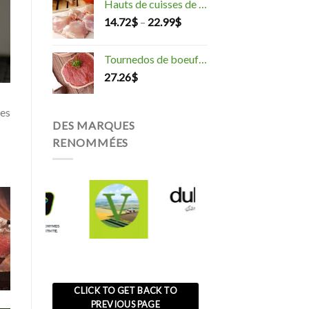
Hauts de cuisses de poulet désossés
14.72
$
–
22.99
$
Tournedos de boeuf biologique
27.26
$
des
DES MARQUES
RENOMMÉES
CLICK TO GET BACK TO
PREVIOUS PAGE