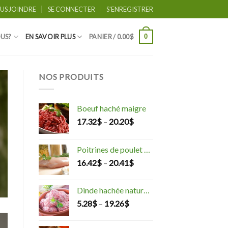
US JOINDRE
SE CONNECTER
S'ENREGISTRER
0
US?
EN SAVOIR PLUS
PANIER /
0.00
$
NOS PRODUITS
Boeuf haché maigre
17.32
$
–
20.20
$
Poitrines de poulet désossées
16.42
$
–
20.41
$
Dinde hachée naturelle
5.28
$
–
19.26
$