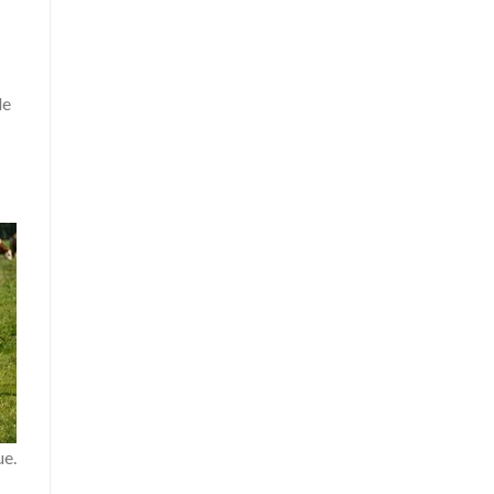
de
ue.