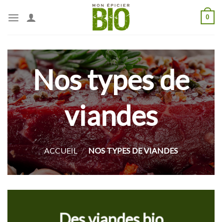
Skip
0
to
content
Nos types de
viandes
ACCUEIL
/
NOS TYPES DE VIANDES
Des viandes bio