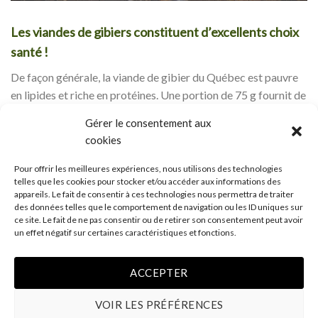
Les viandes de gibiers constituent d’excellents choix
santé !
De façon générale, la viande de gibier du Québec est pauvre
en lipides et riche en protéines. Une portion de 75 g fournit de
1 g à 3 g de lipides, selon le type de gibier. À titre de
Gérer le consentement aux
comparaison, une même portion de poulet contient de 3 g à 7
cookies
g. Pour le boeuf, la quantité de lipides varie de 3 g à 11 g pour
les parties maigres.
Pour offrir les meilleures expériences, nous utilisons des technologies
telles que les cookies pour stocker et/ou accéder aux informations des
appareils. Le fait de consentir à ces technologies nous permettra de traiter
Vous pouvez consulter un tableau comparatif de la
des données telles que le comportement de navigation ou les ID uniques sur
composition moyenne et approximative de quelques viandes
ce site. Le fait de ne pas consentir ou de retirer son consentement peut avoir
un effet négatif sur certaines caractéristiques et fonctions.
crues pour 100 g (www.harmoniesante.com)
Des chercheurs ont aussi observé que l’incidence de cancers
ACCEPTER
colorectaux augmentait avec une consommation de viandes
riches en gras (saucisses, viscères, viandes froides) et
VOIR LES PRÉFÉRENCES