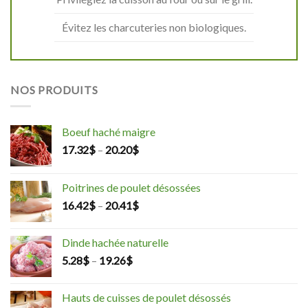
Évitez les charcuteries non biologiques.
NOS PRODUITS
Boeuf haché maigre
17.32
$
–
20.20
$
Poitrines de poulet désossées
16.42
$
–
20.41
$
Dinde hachée naturelle
5.28
$
–
19.26
$
Hauts de cuisses de poulet désossés