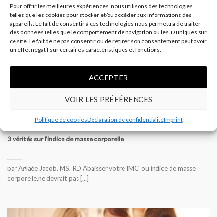
Pour offrir les meilleures expériences, nous utilisons des technologies
telles que les cookies pour stocker et/ou accéder aux informations des
appareils. Le fait de consentir à ces technologies nous permettra de traiter
des données telles que le comportement de navigation ou les ID uniques sur
21
ce site. Le fait de ne pas consentir ou de retirer son consentement peut avoir
Fév
un effet négatif sur certaines caractéristiques et fonctions.
ACCEPTER
VOIR LES PRÉFÉRENCES
Politique de cookies
Déclaration de confidentialité
Imprint
3 vérités sur l’indice de masse corporelle
par Aglaée Jacob, MS, RD Abaisser votre IMC, ou indice de masse
corporelle,ne devrait pas [...]