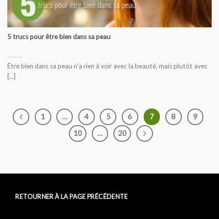
5 trucs pour être bien dans sa peau
Être bien dans sa peau n’a rien à voir avec la beauté, mais plutôt avec
[...]
1
…
4
5
6
7
8
9
10
…
20
RETOURNER À LA PAGE PRÉCÉDENTE