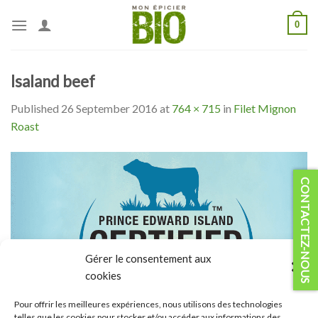
Skip
0
to
content
Isaland beef
Published
26 September 2016
at
764 × 715
in
Filet Mignon
Roast
CONTACTEZ-NOUS
Gérer le consentement aux
cookies
Pour offrir les meilleures expériences, nous utilisons des technologies
telles que les cookies pour stocker et/ou accéder aux informations des