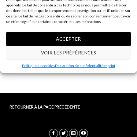
appareils. Le fait de consentir à ces technologies nous permettra de traiter
des données telles que le comportement de navigation ou les ID uniques sur
ce site. Le fait de ne pas consentir ou de retirer son consentement peut avoir
un effet négatif sur certaines caractéristiques et fonctions.
ACCEPTER
VOIR LES PRÉFÉRENCES
Both comments and trackbacks are currently closed.
Politique de cookies
Déclaration de confidentialité
Imprint
←
Previous
RETOURNER À LA PAGE PRÉCÉDENTE