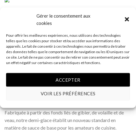
Nos sauces et fonds prêts à réchauffer et à servir sont
Gérer le consentement aux
préparés en cuisine par notre chef qui choisit uniquement des
cookies
ingrédients de première qualité.
Pour offrir les meilleures expériences, nous utilisons des technologies
telles que les cookies pour stocker et/ou accéder aux informations des
quantité de Sauce demi-glace
AJOUTER AU PANIER
appareils. Le fait de consentir à ces technologies nous permettra de traiter
des données telles que le comportement de navigation ou les ID uniques sur
ce site. Le fait de ne pas consentir ou de retirer son consentement peut avoir
un effet négatif sur certaines caractéristiques et fonctions.
ACCEPTER
VOIR LES PRÉFÉRENCES
DESCRIPTION
Fabriquée à partir des fonds liés de gibier, de volaille et de
veau, notre demi-glace établit un nouveau standard en
matière de sauce de base pour les amateurs de cuisine.