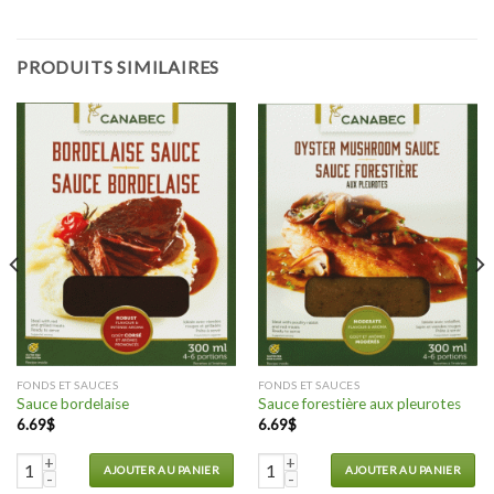
PRODUITS SIMILAIRES
FONDS ET SAUCES
FONDS ET SAUCES
Sauce bordelaise
Sauce forestière aux pleurotes
6.69
$
6.69
$
quantité de Sauce bordelaise
quantité de Sauce forestière aux
AJOUTER AU PANIER
AJOUTER AU PANIER