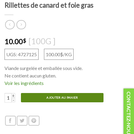
Rillettes de canard et foie gras
[100G ]
10.00
$
UGS: 4727125
100.00$/KG
Viande surgelée et emballée sous vide.
Ne contient aucun gluten.
Voir les ingrédients
CONTACTEZ-NOUS
quantité de Rillettes de canard et foie gras
AJOUTER AU PANIER