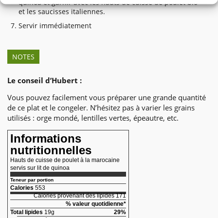
quinoa et garnir avec les hauts de cuisse de poulet bio
et les saucisses italiennes.
Servir immédiatement
NOTES
Le conseil d’Hubert :
Vous pouvez facilement vous préparer une grande quantité
de ce plat et le congeler. N’hésitez pas à varier les grains
utilisés : orge mondé, lentilles vertes, épeautre, etc.
Informations
nutritionnelles
Hauts de cuisse de poulet à la marocaine
servis sur lit de quinoa
Teneur par portion
Calories
553
Calories provenant des lipides 171
% valeur quotidienne*
Total lipides
19g
29%