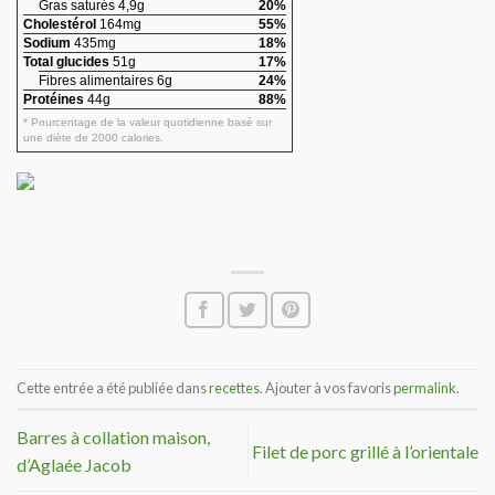
Gras saturés 4,9g
20%
Cholestérol
164mg
55%
Sodium
435mg
18%
Total glucides
51g
17%
Fibres alimentaires 6g
24%
Protéines
44g
88%
* Pourcentage de la valeur quotidienne basé sur
une diète de 2000 calories.
Cette entrée a été publiée dans
recettes
. Ajouter à vos favoris
permalink
.
Barres à collation maison,
Filet de porc grillé à l’orientale
d’Aglaée Jacob