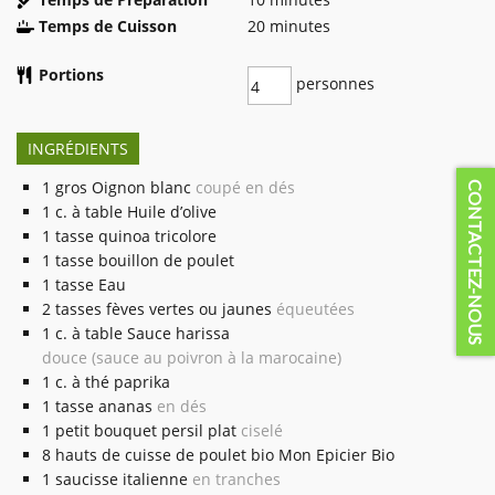
Temps de Cuisson
20
minutes
Portions
personnes
INGRÉDIENTS
1
gros
Oignon blanc
coupé en dés
CONTACTEZ-NOUS
1
c. à table
Huile d’olive
1
tasse
quinoa tricolore
1
tasse
bouillon de poulet
1
tasse
Eau
2
tasses
fèves vertes ou jaunes
équeutées
1
c. à table
Sauce harissa
douce (sauce au poivron à la marocaine)
1
c. à thé
paprika
1
tasse
ananas
en dés
1
petit bouquet
persil plat
ciselé
8
hauts de cuisse de poulet bio Mon Epicier Bio
1
saucisse italienne
en tranches