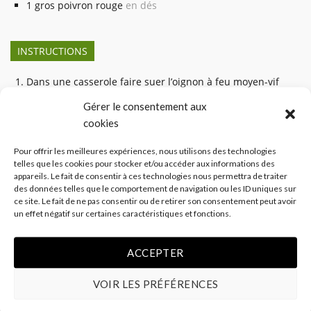
1
gros poivron rouge
en dés
INSTRUCTIONS
Dans une casserole faire suer l’oignon à feu moyen-vif
dans un peu d’huile d’olive.
Gérer le consentement aux
Ajouter le quinoa, puis verser le bouillon de poulet et
cookies
l’eau, les fèves, la sauce harissa et le paprika.
Réduire le feu à moyen/doux et cuire environ 15
Pour offrir les meilleures expériences, nous utilisons des technologies
minutes à découvert jusqu’à ce que le quinoa soit cuit.
telles que les cookies pour stocker et/ou accéder aux informations des
Ajouter les ananas et le persil et continuer la cuisson à
appareils. Le fait de consentir à ces technologies nous permettra de traiter
feu doux.
des données telles que le comportement de navigation ou les ID uniques sur
ce site. Le fait de ne pas consentir ou de retirer son consentement peut avoir
Pendant ce temps, dans une grande poêle
un effet négatif sur certaines caractéristiques et fonctions.
antiadhésive, faire cuire les hauts de cuisse de poulet
et la saucisse italienne. Cuire 6 minutes.
ACCEPTER
Retourner le poulet et ajouter les lanières de poivron
rouge. Couvrir et cuire 8-9 minutes jusqu’à cuisson
complète du poulet.
VOIR LES PRÉFÉRENCES
Dresser les assiettes en répartissant le mélange de