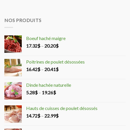
NOS PRODUITS
Boeuf haché maigre
17.32
$
–
20.20
$
Poitrines de poulet désossées
16.42
$
–
20.41
$
Dinde hachée naturelle
5.28
$
–
19.26
$
Hauts de cuisses de poulet désossés
14.72
$
–
22.99
$