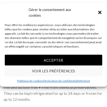
Serving size: 4 people.
Gérer le consentement aux
Ingredients
cookies
Pour offrir les meilleures expériences, nous utilisons des technologies
Organic Sugar Shack Sausages quantity
ADD TO CART
telles que les cookies pour stocker et/ou accéder aux informations des
appareils. Le fait de consentir à ces technologies nous permettra de traiter
des données telles que le comportement de navigation ou les ID uniques sur
ce site. Le fait de ne pas consentir ou de retirer son consentement peut avoir
un effet négatif sur certaines caractéristiques et fonctions.
ACCEPTER
VOIR LES PRÉFÉRENCES
DESCRIPTION
All our organic sausages are: • Certified organic • Gluten-
Politique de cookies
Déclaration de confidentialité
Imprint
free and lactose-free • Free from chemical preservatives.
They can be kept refrigerated for up to 24 days or frozen for
up to 12 months.