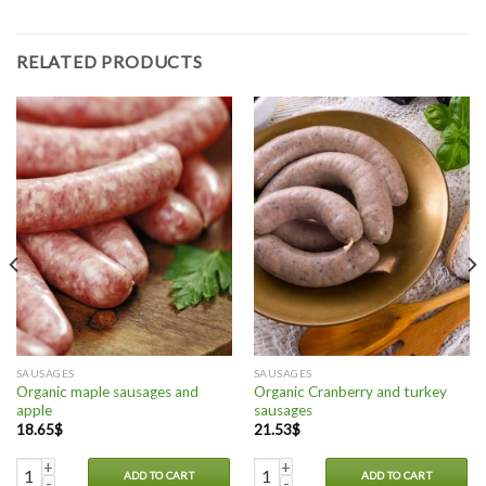
RELATED PRODUCTS
SAUSAGES
SAUSAGES
Organic maple sausages and
Organic Cranberry and turkey
apple
sausages
18.65
$
21.53
$
tigeurs) quantity
Organic maple sausages and apple quantity
Organic Cranberry and turkey sau
ADD TO CART
ADD TO CART