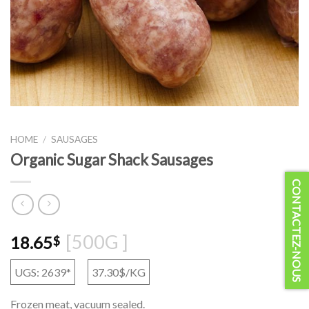
HOME
/
SAUSAGES
Organic Sugar Shack Sausages
CONTACTEZ-NOUS
[500G ]
18.65
$
UGS: 2639*
37.30$/KG
Frozen meat, vacuum sealed.