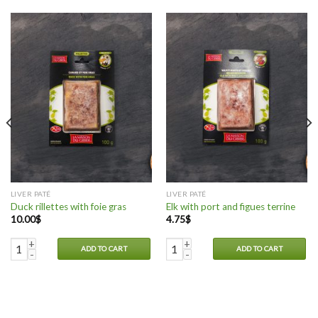
LIVER PATÉ
LIVER PATÉ
Duck rillettes with foie gras
Elk with port and figues terrine
10.00
$
4.75
$
Duck rillettes with foie gras quantity
Elk with port and figues terrine q
ADD TO CART
ADD TO CART
e syrup terrine quantity