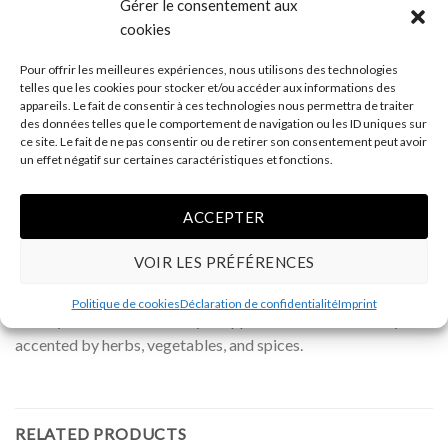
Gérer le consentement aux
Does not contain gluten.
cookies
Ingredients
Pour offrir les meilleures expériences, nous utilisons des technologies
Chicken Cretonnade quantity
telles que les cookies pour stocker et/ou accéder aux informations des
ADD TO CART
appareils. Le fait de consentir à ces technologies nous permettra de traiter
des données telles que le comportement de navigation ou les ID uniques sur
ce site. Le fait de ne pas consentir ou de retirer son consentement peut avoir
un effet négatif sur certaines caractéristiques et fonctions.
ACCEPTER
VOIR LES PRÉFÉRENCES
DESCRIPTION
Politique de cookies
Déclaration de confidentialité
Imprint
A tasty refined mix of thinly chopped chicken meat finely
accented by herbs, vegetables, and spices.
RELATED PRODUCTS