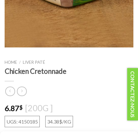
HOME
/
LIVER PATÉ
Chicken Cretonnade
CONTACTEZ-NOUS
[200G ]
6.87
$
UGS: 4150185
34.38$/KG
Frozen and vacuum-packed meat.