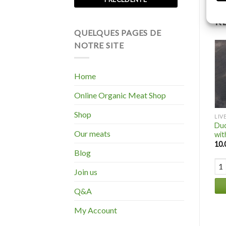
R
QUELQUES PAGES DE
NOTRE SITE
Home
Online Organic Meat Shop
Shop
LIV
Duc
Our meats
wit
10.
Blog
Duc
Join us
Q&A
My Account