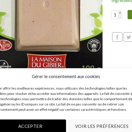
Ingredien
Grand Marn
Gérer le consentement aux cookies
r offrir les meilleures expériences, nous utilisons des technologies telles que les
kies pour stocker et/ou accéder aux informations des appareils. Le fait de consentir 
ESCRIPTION
 technologies nous permettra de traiter des données telles que le comportement d
igation ou les ID uniques sur ce site. Le fait de ne pas consentir ou de retirer son
sentement peut avoir un effet négatif sur certaines caractéristiques et fonctions.
oft smooth and creamy mixture of chicken liver highlighted by the 
bs. Produced by La Maison du Gibier.
ACCEPTER
VOIR LES PRÉFÉRENCES