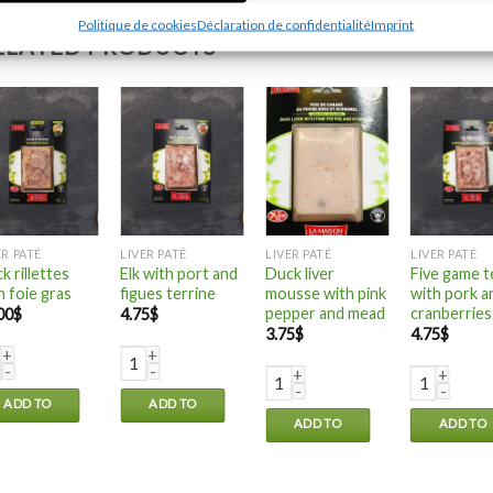
Politique de cookies
Déclaration de confidentialité
Imprint
ELATED PRODUCTS
ER PATÉ
LIVER PATÉ
LIVER PATÉ
LIVER PATÉ
k rillettes
Elk with port and
Duck liver
Five game t
h foie gras
figues terrine
mousse with pink
with pork a
pepper and mead
cranberries
00
$
4.75
$
3.75
$
4.75
$
k rillettes with foie gras quantity
Elk with port and figues terrine quantity
Duck liver mousse with pink pep
Five game t
ADD TO
ADD TO
ADD TO
ADD TO
CART
CART
CART
CART