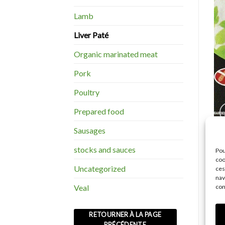
Lamb
Liver Paté
Organic marinated meat
Pork
Poultry
Prepared food
Sausages
stocks and sauces
Pou
coo
D
Uncategorized
ces
nav
con
Veal
A s
her
RETOURNER À LA PAGE
PRÉCÉDENTE