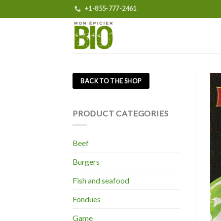
Skip
+1-855-777-2461
to
content
BACK TO THE SHOP
PRODUCT CATEGORIES
Beef
Burgers
Fish and seafood
Fondues
Game