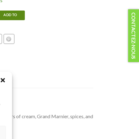
ts
ier chicken liver mousse with pork quantity
CONTACTEZ-NOUS
ADD TO
CART
à
e
flavors of cream, Grand Marnier, spices, and