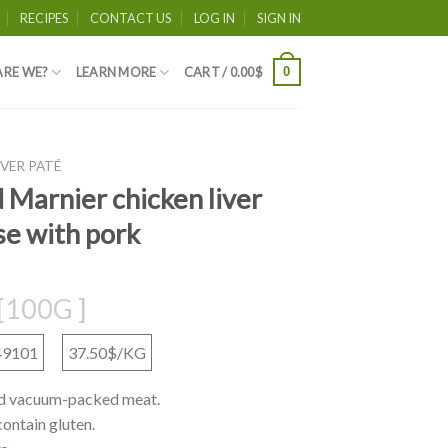
RECIPES
CONTACT US
LOG IN
SIGN IN
0
RE WE?
LEARN MORE
CART /
0.00
$
IVER PATÉ
 Marnier chicken liver
e with pork
[100G ]
49101
37.50$/KG
d vacuum-packed meat.
ontain gluten.