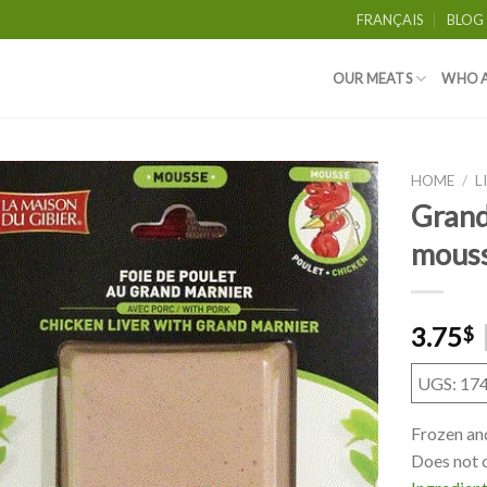
FRANÇAIS
BLOG
OUR MEATS
WHO A
HOME
/
L
Grand
mouss
3.75
$
UGS: 17
Frozen an
Does not c