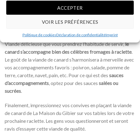
Lors d’une raclette, c’est le moment idéal pour essayer de
ACCEPTER
nouveaux produits. De plus, l’ambiance conviviale qui existe
VOIR LES PRÉFÉRENCES
autour de la table lors d’une raclette vous permettra de
discuter et d’échanger sur les nouvelles viandes goutées.
Politique de cookies
Déclaration de confidentialité
Imprint
Viande délicieuse que vous prendrez l’habitude de servir,
le
canard s’accompagne bien des célèbres fromages à raclette
.
Le goût de la viande de canard s’harmonisera à merveille avec
vos accompagnements favoris : poivron, salade, pomme de
terre, carotte, navet, pain, etc. Pour ce qui est des
sauces
d’accompagnements
, optez pour des sauces
salées ou
sucrées
.
Finalement, impressionnez vos convives en plaçant la viande
de canard de La Maison du Gibier sur vos tables lors de votre
prochaine raclette. Les gens vous questionneront et seront
ravis d’essayer cette viande de qualité.