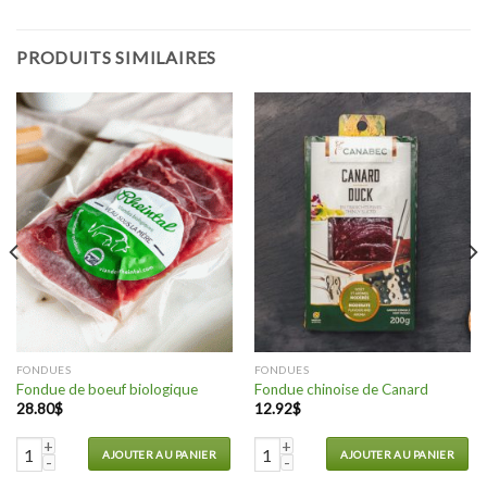
PRODUITS SIMILAIRES
FONDUES
FONDUES
Fondue de boeuf biologique
Fondue chinoise de Canard
28.80
$
12.92
$
heval
quantité de Fondue de boeuf biologique
quantité de Fondue chinoise de C
AJOUTER AU PANIER
AJOUTER AU PANIER