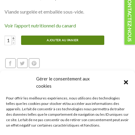
CONTACTEZ-NOUS
Viande surgelée et emballée sous-vide.
Voir l’apport nutritionnel du canard
quantité de Raclette - Cubes de canard
AJOUTER AU PANIER
Gérer le consentement aux
cookies
DESCRIPTION
Pour offrir les meilleures expériences, nous utilisons des technologies
telles que les cookies pour stocker et/ou accéder aux informations des
AVIS (0)
appareils. Le fait de consentir à ces technologies nous permettra de traiter
des données telles que le comportement de navigation ou les ID uniques sur
La
viande de canard pour raclette
est parfaite pour ajouter un
ce site. Le fait de ne pas consentir ou de retirer son consentement peut avoir
un effet négatif sur certaines caractéristiques et fonctions.
peu de créativité à ce plat traditionnel. Polyvalent, le canard
peut être mariné ou cuit au naturel.