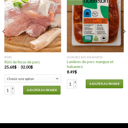
PORC
VIANDES BIO MARINÉES
Lanières de porc mangue et
Rôti de fesse de porc
habanero
25.68
$
–
32.00
$
8.49
$
tle lime
quantité de Lanières de porc man
AJOUTER AU PANIER
quantité de Rôti de fesse de porc
AJOUTER AU PANIER