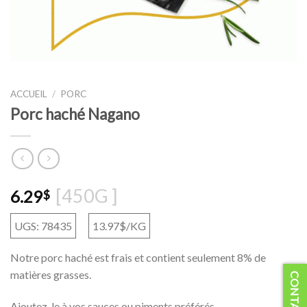
ACCUEIL
/
PORC
Porc haché Nagano
[450G ]
6.29
$
UGS: 78435
13.97$/KG
Notre porc haché est frais et contient seulement 8% de
matières grasses.
Ajoutez-le à vos sauces ou piments préférés.