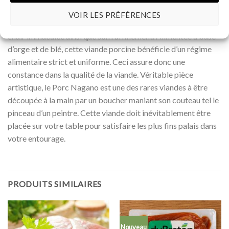
ainsi qu’un gras plus ferme et plus blanc. Produit de qualité
VOIR LES PRÉFÉRENCES
remarquable, le porc Nagano est reconnu pour sa tendreté, sa
chair immaculée ainsi que son raffinement. Alimentée à base
d’orge et de blé, cette viande porcine bénéficie d’un régime
alimentaire strict et uniforme. Ceci assure donc une
constance dans la qualité de la viande. Véritable pièce
artistique, le Porc Nagano est une des rares viandes à être
découpée à la main par un boucher maniant son couteau tel le
pinceau d’un peintre. Cette viande doit inévitablement être
placée sur votre table pour satisfaire les plus fins palais dans
votre entourage.
PRODUITS SIMILAIRES
Nouveau