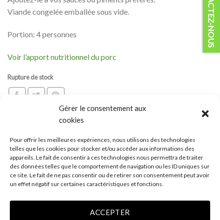
CONTACTEZ-NOUS
Viande congelée emballée sous vide.
Portion: 4 personnes
Voir l’apport nutritionnel du porc
Rupture de stock
Gérer le consentement aux
cookies
Pour offrir les meilleures expériences, nous utilisons des technologies
DESCRIPTION
telles que les cookies pour stocker et/ou accéder aux informations des
appareils. Le fait de consentir à ces technologies nous permettra de traiter
des données telles que le comportement de navigation ou les ID uniques sur
PORC NAGANO :
ce site. Le fait de ne pas consentir ou de retirer son consentement peut avoir
un effet négatif sur certaines caractéristiques et fonctions.
Le porc Nagano est aux antipodes du porc traditionnel que
vous connaissez. Produit de niche raffiné, cette viande
ACCEPTER
porcine présente un persillage plus élevé, une chair plus rosée