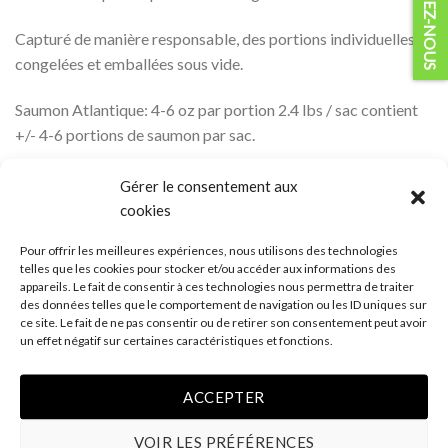
Capturé de manière responsable, des portions individuelles
congelées et emballées sous vide.
Saumon Atlantique: 4-6 oz par portion 2.4 lbs / sac contient
+/- 4-6 portions de saumon par sac.
Gérer le consentement aux
cookies
Pour offrir les meilleures expériences, nous utilisons des technologies
telles que les cookies pour stocker et/ou accéder aux informations des
quantité de Saumon Atlantique
AJOUTER AU PANIER
appareils. Le fait de consentir à ces technologies nous permettra de traiter
des données telles que le comportement de navigation ou les ID uniques sur
ce site. Le fait de ne pas consentir ou de retirer son consentement peut avoir
un effet négatif sur certaines caractéristiques et fonctions.
ACCEPTER
VOIR LES PRÉFÉRENCES