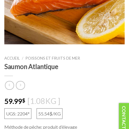
ACCUEIL
/
POISSONS ET FRUITS DE MER
Saumon Atlantique
[1.08KG ]
59.99
$
CONTACTEZ-NOUS
UGS: 2204*
55.54$/KG
Méthode de pêche: produit d’élevage