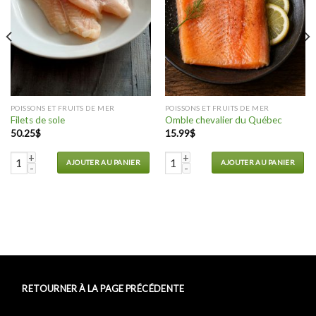
POISSONS ET FRUITS DE MER
POISSONS ET FRUITS DE MER
Filets de sole
Omble chevalier du Québec
50.25
$
15.99
$
Delight)
quantité de Filets de sole
quantité de Omble chevalier du 
AJOUTER AU PANIER
AJOUTER AU PANIER
RETOURNER À LA PAGE PRÉCÉDENTE